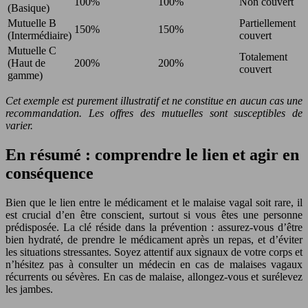
100%
100%
Non couvert
(Basique)
Mutuelle B
Partiellement
150%
150%
(Intermédiaire)
couvert
Mutuelle C
Totalement
(Haut de
200%
200%
couvert
gamme)
Cet exemple est purement illustratif et ne constitue en aucun cas une
recommandation. Les offres des mutuelles sont susceptibles de
varier.
En résumé : comprendre le lien et agir en
conséquence
Bien que le lien entre le médicament et le malaise vagal soit rare, il
est crucial d’en être conscient, surtout si vous êtes une personne
prédisposée. La clé réside dans la prévention : assurez-vous d’être
bien hydraté, de prendre le médicament après un repas, et d’éviter
les situations stressantes. Soyez attentif aux signaux de votre corps et
n’hésitez pas à consulter un médecin en cas de malaises vagaux
récurrents ou sévères. En cas de malaise, allongez-vous et surélevez
les jambes.