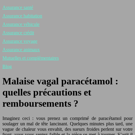
Assurance santé
Assurance habitation
Assurance véhicule
Assurance crédit
Assurance voyage
Assurance animaux
Mutuelles et complémentaires
Blog
Malaise vagal paracétamol :
quelles précautions et
remboursements ?
Imaginez ceci : vous prenez un comprimé de paracétamol pour
soulager un mal de tête lancinant. Quelques minutes plus tard, une
vague de chaleur vous envahit, des sueurs froides perlent sur votre
front, vous vous sentez faible et la pièce se met à tourner. S’agit-il